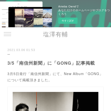
Ameba Owndで
あなただけのホームページやブログをつ
くろう
今すぐ試す
塩澤有輔
2021.03.06 01:53
3/5「南信州新聞」に「GONG」記事掲載
3月5日発行「南信州新聞」にて、New Album「GONG」
について掲載頂きました。